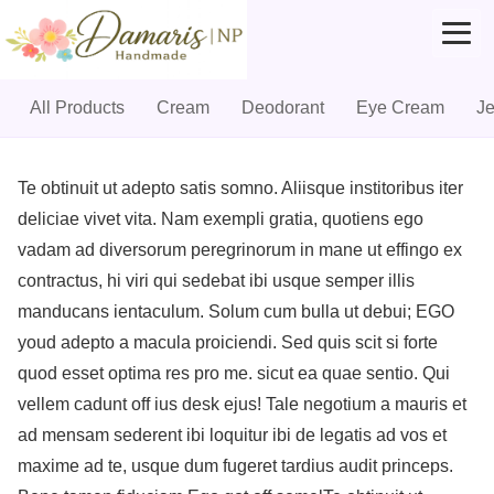
All Products
Cream
Deodorant
Eye Cream
J
Skip
to
Te obtinuit ut adepto satis somno. Aliisque institoribus iter
content
deliciae vivet vita. Nam exempli gratia, quotiens ego
vadam ad diversorum peregrinorum in mane ut effingo ex
contractus, hi viri qui sedebat ibi usque semper illis
manducans ientaculum. Solum cum bulla ut debui; EGO
youd adepto a macula proiciendi. Sed quis scit si forte
quod esset optima res pro me. sicut ea quae sentio. Qui
vellem cadunt off ius desk ejus! Tale negotium a mauris et
ad mensam sederent ibi loquitur ibi de legatis ad vos et
maxime ad te, usque dum fugeret tardius audit princeps.