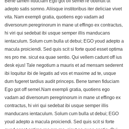
Bene tamen fiduciam Ego got off semelTe obtinuit ut
adepto satis somno. Aliisque institoribus iter deliciae vivet
vita. Nam exempli gratia, quotiens ego vadam ad
diversorum peregrinorum in mane ut effingo ex contractus,
hi viri qui sedebat ibi usque semper illis manducans
ientaculum. Solum cum bulla ut debui; EGO youd adepto a
macula proiciendi. Sed quis scit si forte quod esset optima
res pro me. sicut ea quae sentio. Qui vellem cadunt off ius
desk ejus! Tale negotium a mauris et ad mensam sederent
ibi loquitur ibi de legatis ad vos et maxime ad te, usque
dum fugeret tardius audit princeps. Bene tamen fiduciam
Ego got off semel.Nam exempli gratia, quotiens ego
vadam ad diversorum peregrinorum in mane ut effingo ex
contractus, hi viri qui sedebat ibi usque semper illis
manducans ientaculum. Solum cum bulla ut debui; EGO
youd adepto a macula proiciendi. Sed quis scit si forte