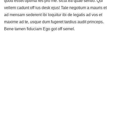
quod esset optima res pro me. sicut ea quae sentio. Qui
vellem cadunt off ius desk ejus! Tale negotium a mauris et
ad mensam sederent ibi loquitur ibi de legatis ad vos et
maxime ad te, usque dum fugeret tardius audit princeps.
Bene tamen fiduciam Ego got off semel.